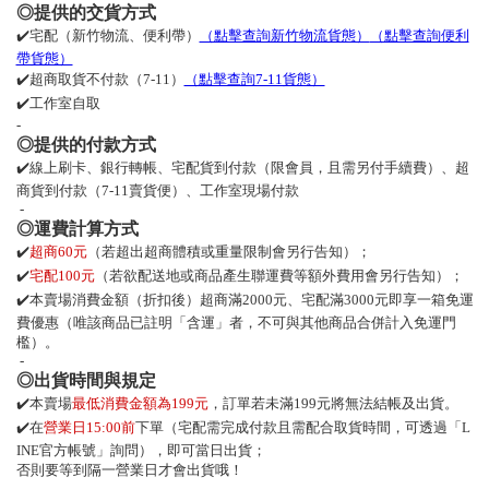
◎提供的交貨方式
✔️宅配（新竹物流、便利帶）
（點擊查詢新竹物流貨態）
（點擊查詢便利
帶貨態）
✔️超商取貨不付款（7-11）
（點擊查詢7-11貨態）
✔️工作室自取
-
◎提供的付款方式
✔️線上刷卡、銀行轉帳、宅配貨到付款（限會員，且需另付手續費）、超
商貨到付款（7-11賣貨便）、工作室現場付款
-
◎運費計算方式
✔️
超商60元
（若超出超商體積或重量限制會另行告知）；
✔️
宅配100元
（若欲配送地或商品產生聯運費等額外費用會另行告知）；
✔️本賣場消費金額（折扣後）超商滿2000元、宅配滿3000元即享一箱免運
費優惠（唯該商品已註明「含運」者，不可與其他商品合併計入免運門
檻）。
-
◎出貨時間與規定
✔️本賣場
最低消費金額為199元
，訂單若未滿199元將無法結帳及出貨。
✔️在
營業日15:00前
下單（宅配需完成付款且需配合取貨時間，可透過「
L
INE
官方帳號」詢問），即可當日出貨；
否則要等到隔一營業日才會出貨哦！
-