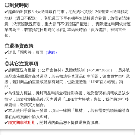
◎到貨時間
✔️超商約出貨後3-4天送達取件門市，宅配約出貨後1-2個營業日送達指定
地點（週日不配送），宅配
週五下單有機率無法於週六到貨，急需者請注
意 （依實際狀況而定，重大節日不保證隔日配達）。
實際運送時間依貨運
業者為主，若需指定日期時間可在訂單結帳時的「買方備註」裡留言告
知。
-
◎退換貨政策
✔️詳見「問與答」頁面
（連結）
-
◎其它注意事項
✔️超商運送有重量（5公斤含包材）及體積限制（45*30*30cm），另外玻
璃品或液體屬超商禁運品，若有損壞等禁運品衍生問題，須由買方自行承
擔，若對商品的重量或體積有疑問，也歡迎透過「LINE官方帳號」詢
問。
✔️為保雙方權益，拆封商品時請全程錄影存證，若您發現有損壞或是缺少
情況，請於收到商品後7天內透過「LINE官方帳號」告知，我們將進行後
續處理，敬請買方配合。
✔️本店使用手寫統一發票，項目一律開「蠟材」，若有需要抬頭統編請直
接在結帳頁面中輸入即可。
✔️
鑑賞期非試用期
，開封過的商品恕不提供退換貨服務。